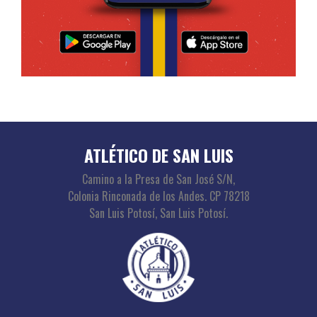
ATLÉTICO DE SAN LUIS
Camino a la Presa de San José S/N,
Colonia Rinconada de los Andes. CP 78218
San Luis Potosí, San Luis Potosí.