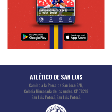
ATLÉTICO DE SAN LUIS
Camino a la Presa de San José S/N,
Colonia Rinconada de los Andes. CP 78218
San Luis Potosí, San Luis Potosí.