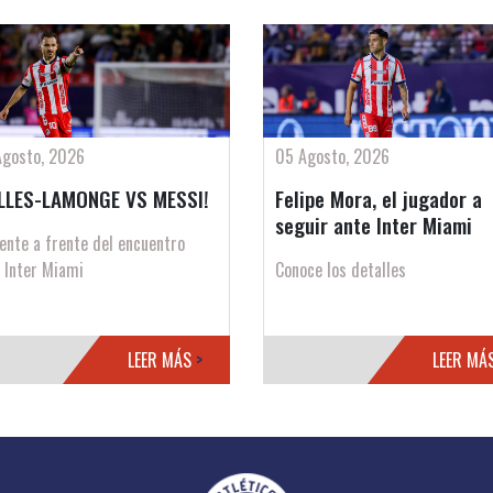
Agosto, 2026
05 Agosto, 2026
LLES-LAMONGE VS MESSI!
Felipe Mora, el jugador a
seguir ante Inter Miami
rente a frente del encuentro
 Inter Miami
Conoce los detalles
LEER MÁS
>
LEER MÁ