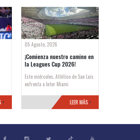
05 Agosto, 2026
¡Comienza nuestro camino en
la Leagues Cup 2026!
Este miércoles, Atlético de San Luis
enfrenta a Inter Miami
S
>
LEER MÁS
>