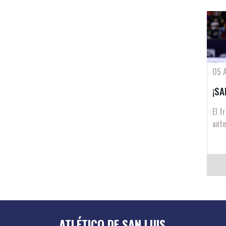
05 
¡SA
El f
ante
ATLÉTICO DE SAN LUIS