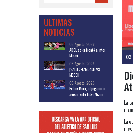
ULTIMAS
NOTICIAS
05 Agosto, 2026
ADSL se enfrentó a Inter
Miami
03 
05 Agosto, 2026
¡SALLES-LAMONGE VS
Di
MESSI!
At
05 Agosto, 2026
Felipe Mora, el jugador a
seguir ante Inter Miami
La ta
mane
La co
mexic