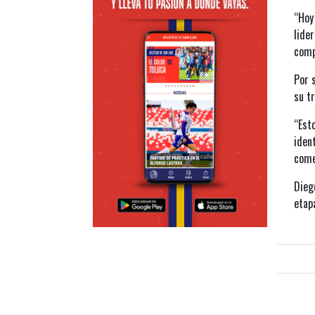
“Hoy
lide
comp
Por 
su tr
“Est
iden
come
Dieg
etapa